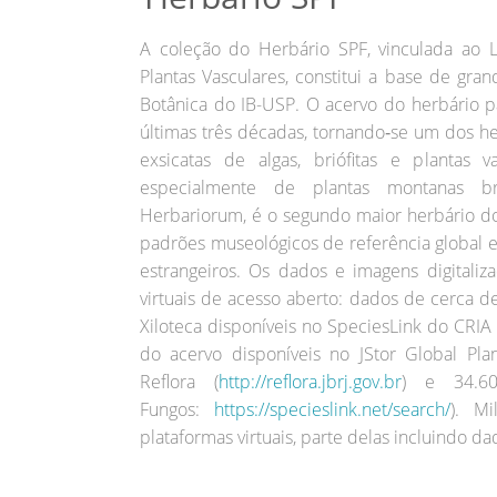
A coleção do Herbário SPF, vinculada ao L
Plantas Vasculares, constitui a base de gr
Botânica do IB-USP. O acervo do herbário p
últimas três décadas, tornando‐se um dos h
exsicatas de algas, briófitas e plantas v
especialmente de plantas montanas bra
Herbariorum, é o segundo maior herbário do
padrões museológicos de referência global e 
estrangeiros. Os dados e imagens digitaliza
virtuais de acesso aberto: dados de cerca d
Xiloteca disponíveis no SpeciesLink do CRIA 
do acervo disponíveis no JStor Global Plan
Reflora (
http://reflora.jbrj.gov.br
) e 34.6
Fungos:
https://specieslink.net/search/
). Mi
plataformas virtuais, parte delas incluindo d