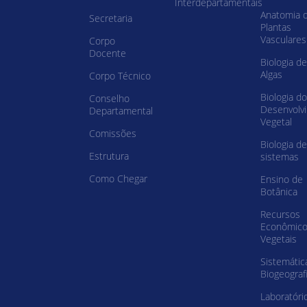
Interdepartamentais
Anatomia 
Secretaria
Plantas
Vasculares
Corpo
Docente
Biologia de
Algas
Corpo Técnico
Biologia do
Conselho
Desenvolv
Departamental
Vegetal
Comissões
Biologia de
Estrutura
sistemas
Como Chegar
Ensino de
Botânica
Recursos
Econômic
Vegetais
Sistemátic
Biogeograf
Laboratóri