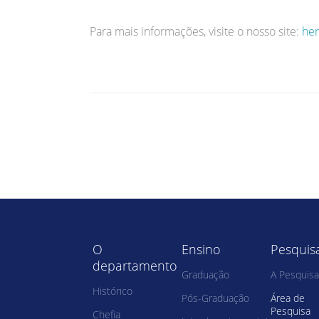
Para mais informações, visite o nosso site:
her
O
Ensino
Pesquis
departamento
Graduação
A Pesquisa
Histórico
Pós-Graduação
Área de
Pesquisa
Chefia