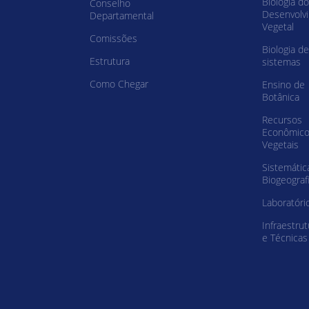
Biologia do
Conselho
Desenvolv
Departamental
Vegetal
Comissões
Biologia de
Estrutura
sistemas
Como Chegar
Ensino de
Botânica
Recursos
Econômic
Vegetais
Sistemátic
Biogeograf
Laboratóri
Infraestrut
e Técnicas