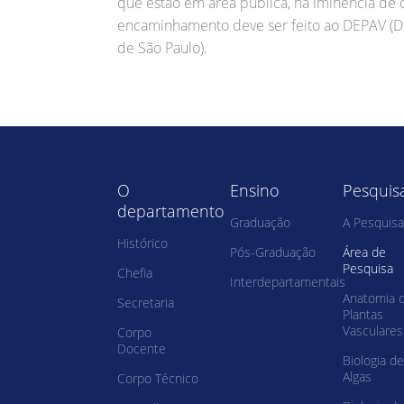
que estão em área pública, na iminência de 
encaminhamento deve ser feito ao DEPAV (D
de São Paulo).
O
Ensino
Pesquis
departamento
Graduação
A Pesquisa
Histórico
Pós-Graduação
Área de
Pesquisa
Chefia
Interdepartamentais
Anatomia 
Secretaria
Plantas
Vasculares
Corpo
Docente
Biologia de
Algas
Corpo Técnico