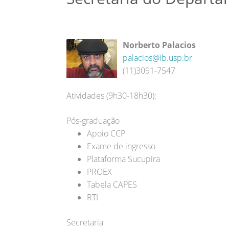
Norberto Palacios
palacios@ib.usp.br
(11)3091-7547
Atividades (9h30-18h30):
Pós-graduação
Apoio CCP
Exame de ingresso
Plataforma Sucupira
PROEX
Tabela CAPES
RTI
Secretaria