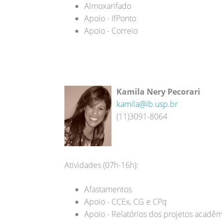
Almoxarifado
Apoio - IfPonto
Apoio - Correio
Kamila Nery Pecorari
kamila@ib.usp.br
(11)3091-8064
Atividades (07h-16h):
Afastamentos
Apoio - CCEx, CG e CPq
Apoio - Relatórios dos projetos acadê