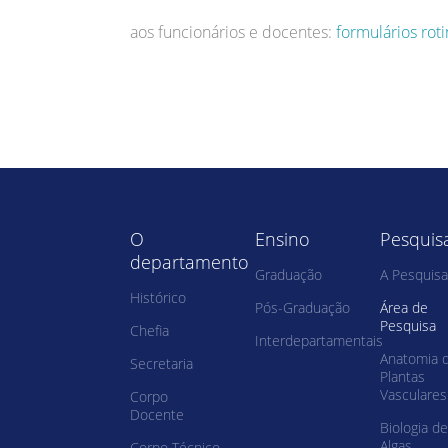
aos funcionários e docentes:
formulários roti
O
Ensino
Pesquis
departamento
Graduação
A Pesquisa
Histórico
Pós-Graduação
Área de
Pesquisa
Chefia
Interdepartamentais
Anatomia 
Secretaria
Plantas
Vasculares
Corpo
Docente
Biologia de
Algas
Corpo Técnico