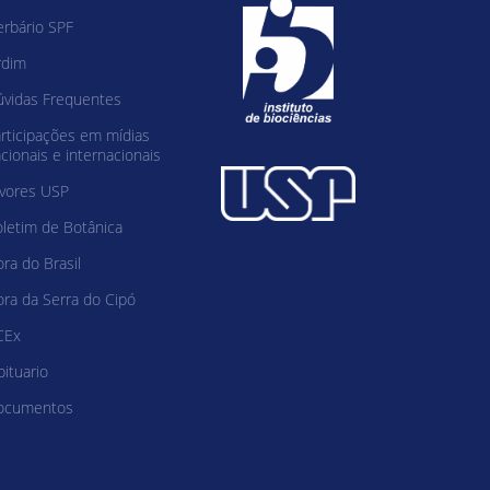
rbário SPF
rdim
vidas Frequentes
rticipações em mídias
cionais e internacionais
vores USP
letim de Botânica
ora do Brasil
ora da Serra do Cipó
CEx
ituario
ocumentos