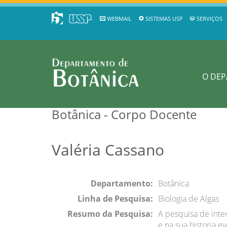
WEBMAIL
SISTEMAS USP
SERVIÇOS
O DE
Botânica - Corpo Docente
Valéria Cassano
Departamento:
Botânica
Linha de Pesquisa:
Biologia de Algas
Resumo da Pesquisa:
A pesquisa de inte
e na sua historia 