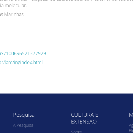
ia molecular.
as Marinhas
q.br/7100696521377929
br/lam/ingindex.html
Pesquisa
CULTURA E
M
EXTENSÃO
A Pesquisa
Ag
El
Sobre