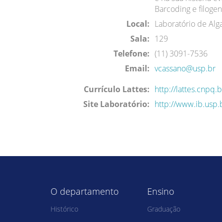
Barcoding e filogen
Local:
Laboratório de Alg
Sala:
129
Telefone:
(11) 3091-7536
Email:
vcassano@usp.br
Currículo Lattes:
http://lattes.cnp
Site Laboratório:
http://www.ib.usp.
O departamento
Ensino
Histórico
Graduação