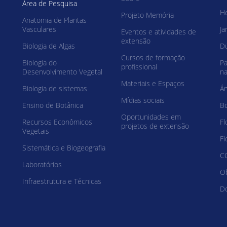
Área de Pesquisa
He
Projeto Memória
Anatomia de Plantas
Vasculares
Ja
Eventos e atividades de
extensão
Biologia de Algas
Dú
Cursos de formação
Biologia do
Pa
profissional
Desenvolvimento Vegetal
na
Materiais e Espaços
Biologia de sistemas
Ár
Mídias sociais
Ensino de Botânica
Bo
Oportunidades em
Recursos Econômicos
Fl
projetos de extensão
Vegetais
Fl
Sistemática e Biogeografia
C
Laboratórios
Ob
Infraestrutura e Técnicas
D