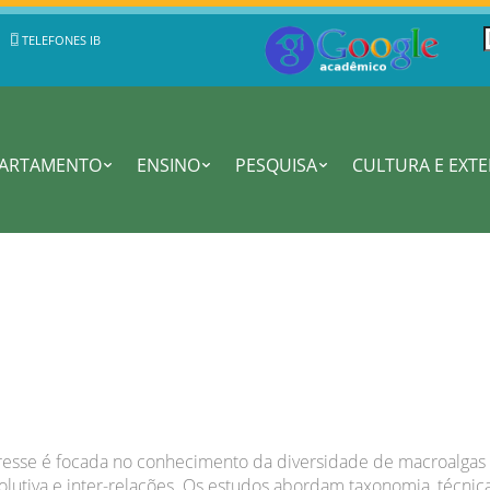
TELEFONES IB
PARTAMENTO
ENSINO
PESQUISA
CULTURA E EXT
resse é focada no conhecimento da diversidade de macroalgas
evolutiva e inter-relações. Os estudos abordam taxonomia, técni