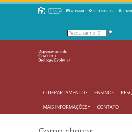
WEBMAIL
SISTEMAS USP
SERVI
O DEPARTAMENTO
ENSINO
PESQ
MAIS INFORMAÇÕES
CONTATO
Como chegar