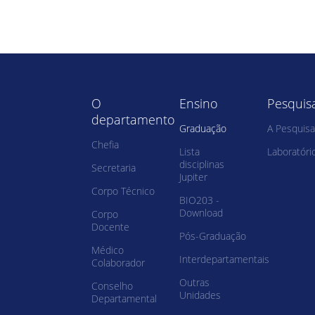
O
Ensino
Pesquis
departamento
Graduação
A Pesquisa
Chefia
Lista
Laboratóri
disciplinas
Secretaria
Jupiter
Corpo Técnico
BIO203 -
Download
Corpo
Docente
Pós-Graduação
Médico
Interdepartamentais
Colaborador
Outras
Conselho
Unidades
Departamental