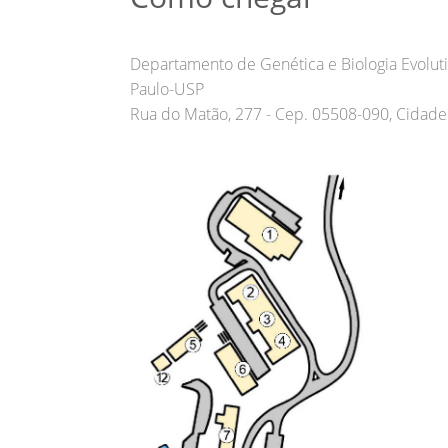
Departamento de Genética e Biologia Evoluti
Paulo-USP
Rua do Matão, 277 - Cep. 05508-090, Cidade U