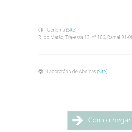
⑪ - Genoma (
Site
)
R. do Matão, Travessa 13, nº 106, Ramal 91-
⑫ - Laboratório de Abelhas (
Site
)