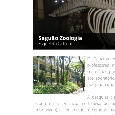
Saguão Zoologia
Esqueleto Golfinho
O Departamen
professores n
secretárias, p
aos laboratóri
pós-graduação
A pesquisa ci
estudo da sistemática, morfologia, anat
embrionário), história natural e comportame