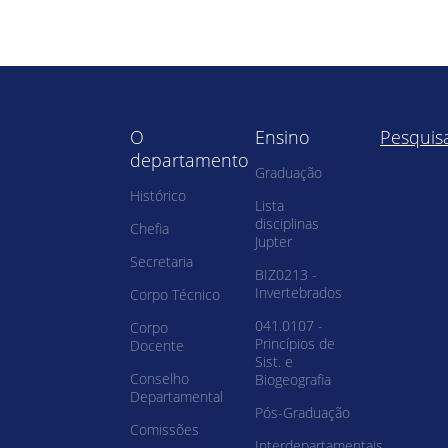
O
Ensino
Pesquis
departamento
Graduação
Histórico
Lista
disciplinas
Chefia
Jupter
Secretaria
BIZ0213 -
Invertebrados
Corpo Técnico
041.0107 -
Corpo
Princípios de
Docente
Sist. e
Conselho
Biogeografia
Departamental
Pós-Graduação
Comissões
Interdepartamentais