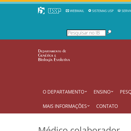
WEBMAIL
SISTEMAS USP
SERVI
O DEPARTAMENTO
ENSINO
PESQ
MAIS INFORMAÇÕES
CONTATO
Médico colaborador