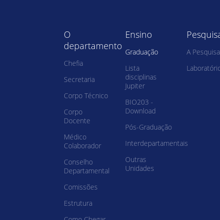
O
Ensino
Pesquis
departamento
Graduação
A Pesquisa
Chefia
Lista
Laboratóri
disciplinas
Secretaria
Jupiter
Corpo Técnico
BIO203 -
Download
Corpo
Docente
Pós-Graduação
Médico
Interdepartamentais
Colaborador
Outras
Conselho
Unidades
Departamental
Comissões
Estrutura
Como Chegar