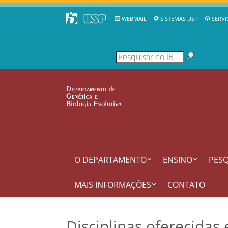
WEBMAIL
SISTEMAS USP
SERVI
O DEPARTAMENTO
ENSINO
PESQ
MAIS INFORMAÇÕES
CONTATO
Disciplinas oferecidas