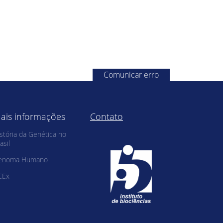
Comunicar erro
ais informações
Contato
stória da Genética no
asil
enoma Humano
CEx