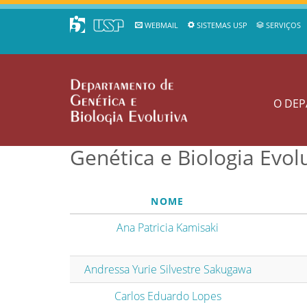
WEBMAIL
SISTEMAS USP
SERVIÇOS
O DE
Genética e Biologia Evol
NOME
Ana Patricia Kamisaki
Andressa Yurie Silvestre Sakugawa
Carlos Eduardo Lopes