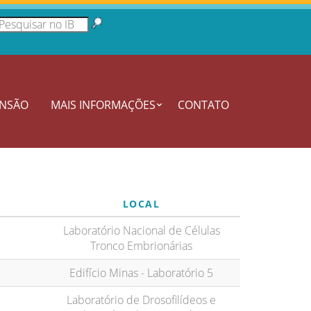
ENSÃO
MAIS INFORMAÇÕES
CONTATO
LOCAL
Laboratório Nacional de Células
Tronco Embrionárias
Edifício Minas - Laboratório 5
Laboratório de Drosofilídeos e