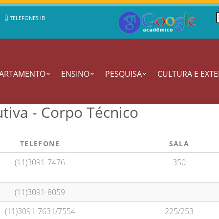
TELEFONES IB
PARTAMENTO
ENSINO
PESQUISA
CULTURA E EXT
utiva - Corpo Técnico
TELEFONE
SALA
(11)3091-7476
350
(11)3091-8059
(11)3091-7631/7554
225/253