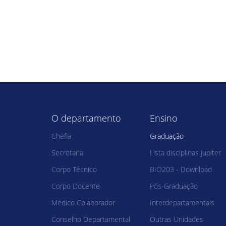
O departamento
Ensino
Chefia
Graduação
Secretaria
Lista disciplinas Jupiter
Corpo Técnico
BIO203 - Download
Corpo Docente
Pós-Graduação
Médico Colaborador
Interdepartamentais
Conselho Departamental
Outras Unidades