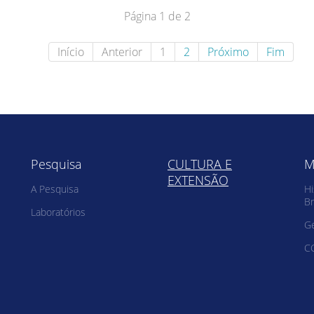
Página 1 de 2
Início
Anterior
1
2
Próximo
Fim
Pesquisa
CULTURA E
M
EXTENSÃO
A Pesquisa
Hi
Br
Laboratórios
G
C