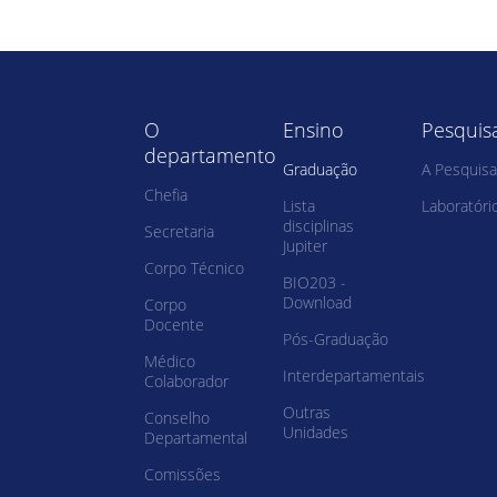
O
Ensino
Pesquis
departamento
Graduação
A Pesquisa
Chefia
Lista
Laboratóri
disciplinas
Secretaria
Jupiter
Corpo Técnico
BIO203 -
Download
Corpo
Docente
Pós-Graduação
Médico
Interdepartamentais
Colaborador
Outras
Conselho
Unidades
Departamental
Comissões