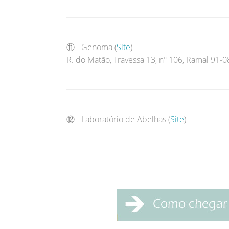
⑪ - Genoma (
Site
)
R. do Matão, Travessa 13, nº 106, Ramal 91-
⑫ - Laboratório de Abelhas (
Site
)