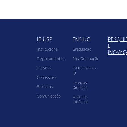
IB USP
ENSINO
PESQUI
E
Institucional
Graduação
INOVAÇ
Departamentos
Pós-Graduação
Divisões
e-Disciplinas-
IB
Comissões
Espaços
Biblioteca
Didáticos
Comunicação
Materiais
Didáticos