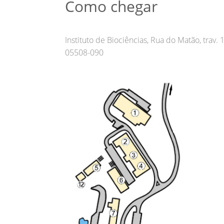
Como chegar
Instituto de Biociências, Rua do Matão, trav. 
05508-090