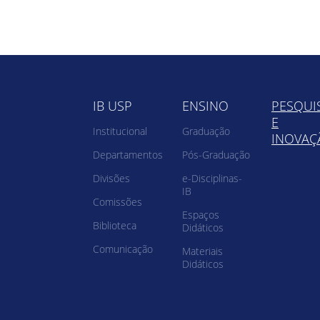
IB USP
ENSINO
PESQUI
E
Institucional
Graduação
INOVAÇ
Departamentos
Pós-Graduação
Divisões
e-Disciplinas-
IB
Comissões
Espaços
Biblioteca
Didáticos
Comunicação
Materiais
Didáticos