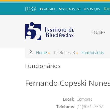
WEBMAIL
SISTEMAS USP
SERVIÇOS
TE
IB USP
Home
Telefones IB
Funcionários
Funcionários
Fernando Copeski Nune
Local:
Compras
Telefone:
(11)3091- 7502