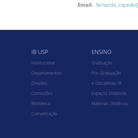
Email:
fernando_copeski@
IB USP
ENSINO
Institucional
Graduação
Departamentos
Pós-Graduação
Divisões
e-Disciplinas-IB
Comissões
Espaços Didáticos
Biblioteca
Materiais Didáticos
Comunicação