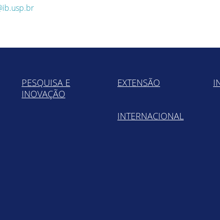
ib.usp.br
PESQUISA E
EXTENSÃO
I
INOVAÇÃO
INTERNACIONAL