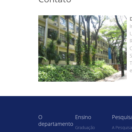
I
U
R
C
S
T
e
O
Ensino
Pesquis
departamento
Graduação
A Pesquisa