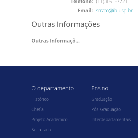
Telefone:
(11)3091-7721
Email:
srrato@ib.usp.br
Outras Informações
Outras Informações:
O departamento
Ensino
Histórico
Graduação
Chefia
Pós-Graduação
Projeto Acadêmico
Interdepartamentais
Secretaria