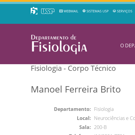
WEBMAIL
SISTEMAS USP
SERVIÇOS
O DE
Fisiologia - Corpo Técnico
Manoel Ferreira Brito
Departamento:
Fisiologia
Local:
Neurociências e 
Sala:
200-B