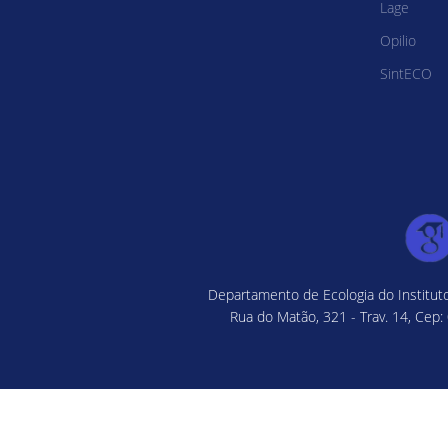
Lage
Opilio
SintECO
Departamento de Ecologia do Instituto
Rua do Matão, 321 - Trav. 14, Cep: