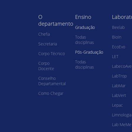
O
Ensino
Laborat
departamento
Graduação
Beelab
Chefia
Todas
BioIn
disciplinas
Secretaria
EcoEvo
Pós-Graduação
Corpo Técnico
LET
Todas
Corpo
LabecoAve
disciplinas
Docente
LabTrop
Conselho
Departamental
LabMar
Como Chegar
LabVert
Lepac
Limnologia
Lab MeMe