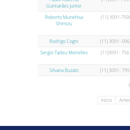
Guimarães Junior
Roberto Munehisa
(11) 3091-750
Shimizu
Rodrigo Cogni
(11) 3091- 09
Sergio Tadeu Meirelles
(11)3091- 756
Silvana Buzato
(11) 3091- 79
Início
Anter