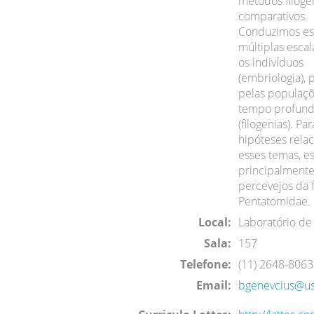
métodos filoge
comparativos.
Conduzimos e
múltiplas escal
os indivíduos
(embriologia),
pelas populaçõ
tempo profun
(filogenias). Par
hipóteses rela
esses temas, 
principalmente
percevejos da f
Pentatomidae.
Local:
Laboratório d
Sala:
157
Telefone:
(11) 2648-8063
Email:
bgenevcius@us