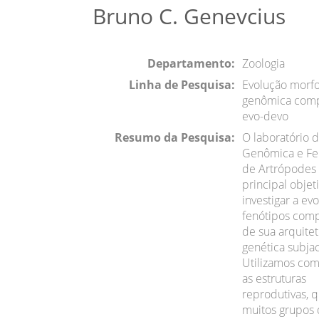
Bruno C. Genevcius
Departamento:
Zoologia
Linha de Pesquisa:
Evolução morfo
genômica comp
evo-devo
Resumo da Pesquisa:
O laboratório 
Genômica e F
de Artrópodes
principal objet
investigar a ev
fenótipos comp
de sua arquite
genética subja
Utilizamos co
as estruturas
reprodutivas, 
muitos grupos