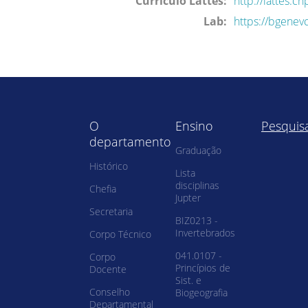
Curriculo Lattes:
http://lattes.
Lab:
https://bgenevc
O
Ensino
Pesquis
departamento
Graduação
Histórico
Lista
disciplinas
Chefia
Jupter
Secretaria
BIZ0213 -
Invertebrados
Corpo Técnico
041.0107 -
Corpo
Princípios de
Docente
Sist. e
Conselho
Biogeografia
Departamental