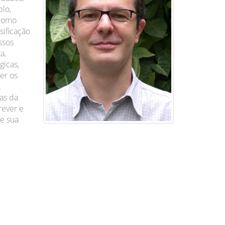
lo,
 como
sificação
ssos
a,
gicas,
er os
.
as da
rever e
e sua