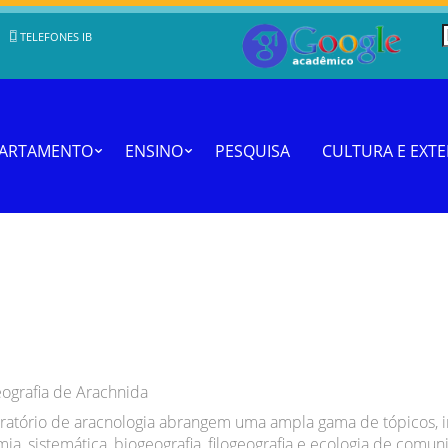
TELEFONES IB
PARTAMENTO
ENSINO
PESQUISA
CULTURA E EXT
eografia de Arachnida
ratório de aracnologia abrangem uma ampla gama de tópicos, 
ia, sistemática, biogeografia, filogeografia e ecologia de comun