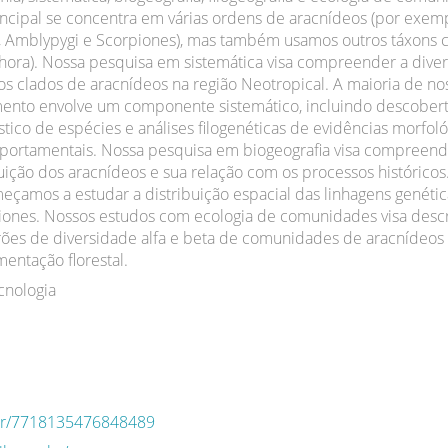
ncipal se concentra em várias ordens de aracnídeos (por exemp
e, Amblypygi e Scorpiones), mas também usamos outros táxons
ra). Nossa pesquisa em sistemática visa compreender a diver
ios clados de aracnídeos na região Neotropical. A maioria de no
ento envolve um componente sistemático, incluindo descobert
tico de espécies e análises filogenéticas de evidências morfoló
portamentais. Nossa pesquisa em biogeografia visa compreend
uição dos aracnídeos e sua relação com os processos históricos
amos a estudar a distribuição espacial das linhagens genétic
liones. Nossos estudos com ecologia de comunidades visa desc
es de diversidade alfa e beta de comunidades de aracnídeos 
entação florestal.
cnologia
q.br/7718135476848489