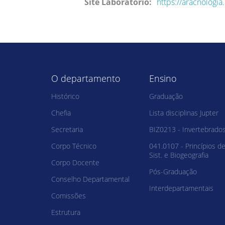
Site Laboratório:
https://aracnologia.
O departamento
Ensino
Histórico
Graduação
Chefia
Lista disciplinas Jupter
Secretaria
BIZ0213 - Invertebrado
Corpo Técnico
041.0107 - Princípios d
Sist. e Biogeografia
Corpo Docente
Pós-Graduação
Conselho Departamental
Interdepartamentais
Comissões
Estrutura