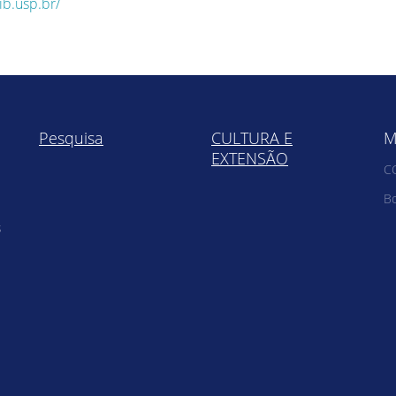
ib.usp.br/
Pesquisa
CULTURA E
M
EXTENSÃO
C
Bo
s
e