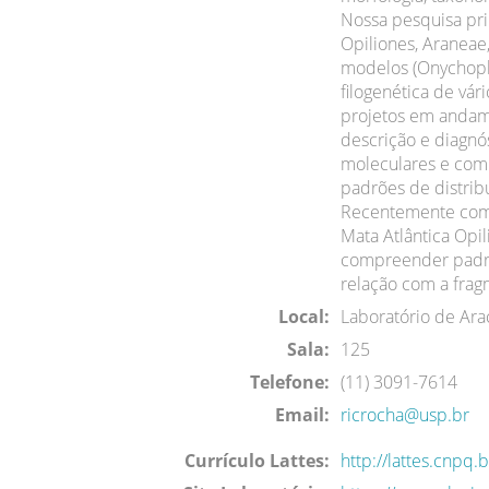
Nossa pesquisa pri
Opiliones, Aranea
modelos (Onychopho
filogenética de vár
projetos em andam
descrição e diagnós
moleculares e com
padrões de distrib
Recentemente começ
Mata Atlântica Opi
compreender padrõ
relação com a fragm
Local:
Laboratório de Ara
Sala:
125
Telefone:
(11) 3091-7614
Email:
ricrocha@usp.br
Currículo Lattes:
http://lattes.cnp