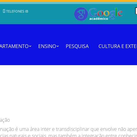
TELEFONES IB
PARTAMENTO
ENSINO
PESQUISA
CULTURA E EXT
vação
rvação é uma área inter e transdisciplinar que envolve não ape
cias naturais e sociais, mas também a integração entre conhec