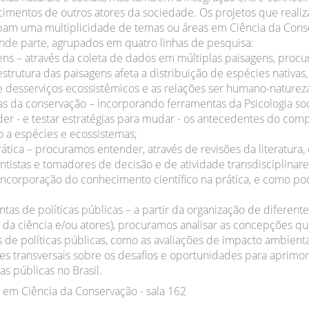
ecimentos de outros atores da sociedade. Os projetos que real
bam uma multiplicidade de temas ou áreas em Ciência da Con
de parte, agrupados em quatro linhas de pesquisa:
ens – através da coleta de dados em múltiplas paisagens, proc
estrutura das paisagens afeta a distribuição de espécies nativas,
 e desserviços ecossistêmicos e as relações ser humano-naturez
da conservação – incorporando ferramentas da Psicologia soc
r - e testar estratégias para mudar - os antecedentes do co
 a espécies e ecossistemas;
rática – procuramos entender, através de revisões da literatura,
ntistas e tomadores de decisão e de atividade transdisciplinare
 incorporação do conhecimento científico na prática, e como 
tas de políticas públicas – a partir da organização de diferente
s da ciência e/ou atores), procuramos analisar as concepções qu
 de políticas públicas, como as avaliações de impacto ambienta
s transversais sobre os desafios e oportunidades para aprimor
as públicas no Brasil.
em Ciência da Conservação - sala 162