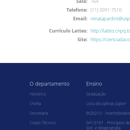
Sala:
164
Telefone:
(11) 3091-7510
Email:
renatapardini@usp
Currículo Lattes:
http://lattes.cnp
Site:
https://cienciadac
O departamento
Ensino
Histórico
Graduação
Chefia
Lista disciplinas Jupter
Secretaria
BIZ0213 - Invertebrado
Corpo Técnico
041.0107 - Princípios d
Sist. e Biogeografia