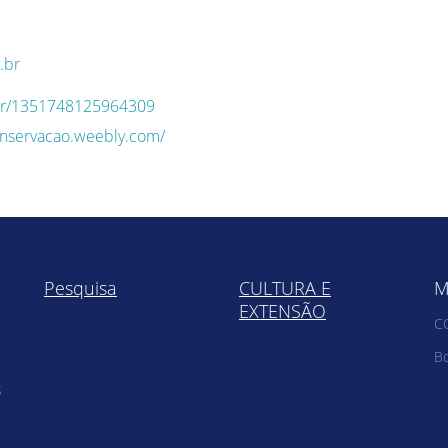
.br
q.br/1351748125964309
onservacao.weebly.com/
Pesquisa
CULTURA E
M
EXTENSÃO
C
Bo
s
e