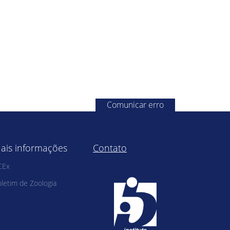
Comunicar erro
ais informações
Contato
CEx
letim de Zoologia