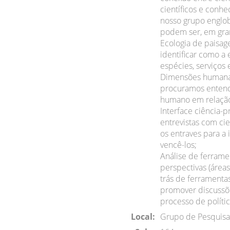
científicos e conh
nosso grupo englo
podem ser, em gran
Ecologia de paisag
identificar como a 
espécies, serviços
Dimensões humanas 
procuramos entende
humano em relação
Interface ciência-p
entrevistas com cie
os entraves para a
vencê-los;
Análise de ferramen
perspectivas (área
trás de ferramentas
promover discussõe
processo de polític
Local:
Grupo de Pesquisa 