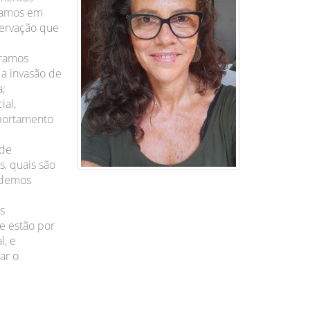
izamos em
servação que
uramos
 a invasão de
a;
ial,
mportamento
 de
s, quais são
podemos
s
e estão por
l, e
ar o