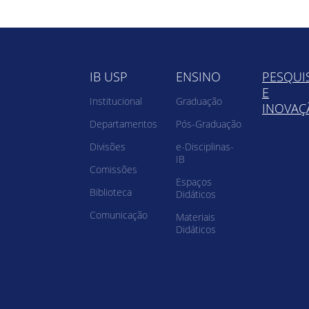
IB USP
ENSINO
PESQUI
E
Institucional
Graduação
INOVAÇ
Departamentos
Pós-Graduação
Divisões
e-Disciplinas-
IB
Comissões
Espaços
Biblioteca
Didáticos
Comunicação
Materiais
Didáticos